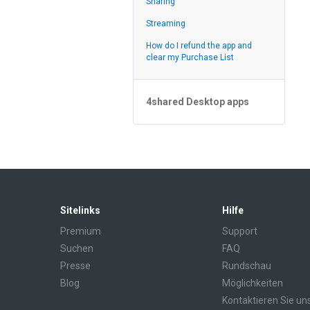
Sharing
Streaming
Streaming
Zufuhr
How do I refund the app and
clear my Purchase List
4shared Desktop apps
4shared Desktop app for
Windows
Sitelinks
Hilfe
Premium
Support
Suchen
FAQ
Presse
Rundschau
Blog
Möglichkeiten
Kontaktieren Sie un