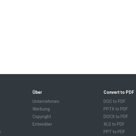
Über
Convert to PDF
Unternehmen
DOC to PDF
Werbung
PPTX to PDF
Copyright
DOCX to PDF
Entwickler
XLS to PDF
s
PPT to PDF