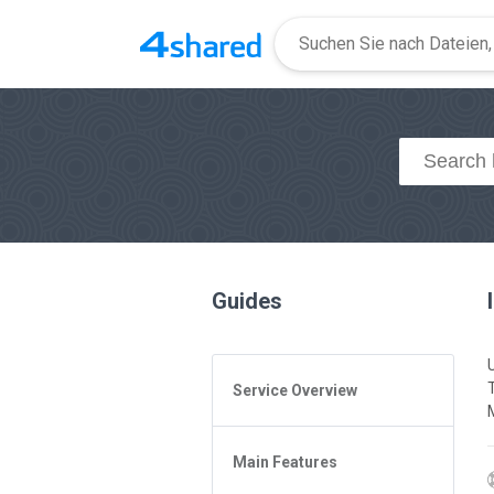
Guides
Service Overview
General Questions
Main Features
Access to 4shared