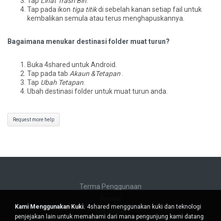
Tap
Lihat Trash Bin
.
Tap pada ikon
tiga titik
di sebelah kanan setiap fail untuk
kembalikan semula atau terus menghapuskannya.
Bagaimana menukar destinasi folder muat turun?
Buka 4shared untuk Android.
Tap pada tab
Akaun &Tetapan
.
Tap
Ubah Tetapan
.
Ubah destinasi folder untuk muat turun anda.
Request more help
Terma Penggunaan
Privasi
Kami Menggunakan Kuki.
4shared menggunakan kuki dan teknologi
Sokongan
penjejakan lain untuk memahami dari mana pengunjung kami datang